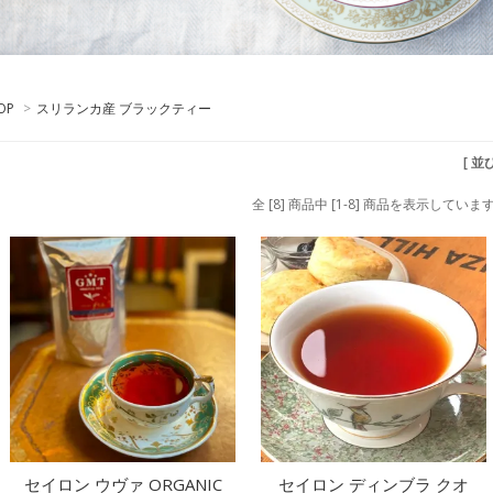
OP
>
スリランカ産 ブラックティー
[ 並
全 [8] 商品中 [1-8] 商品を表示していま
セイロン ウヴァ ORGANIC
セイロン ディンブラ クオ