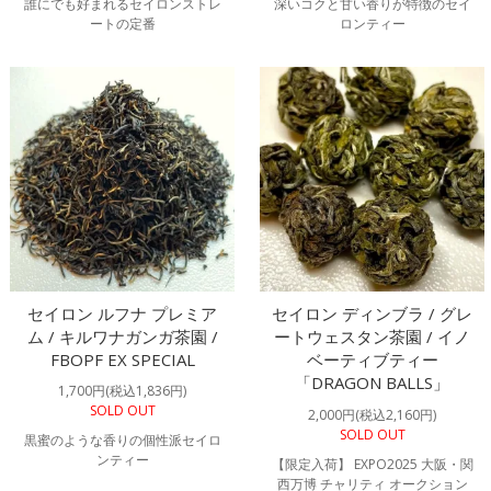
誰にでも好まれるセイロンストレ
深いコクと甘い香りが特徴のセイ
ートの定番
ロンティー
セイロン ルフナ プレミア
セイロン ディンブラ / グレ
ム / キルワナガンガ茶園 /
ートウェスタン茶園 / イノ
FBOPF EX SPECIAL
ベーティブティー
「DRAGON BALLS」
1,700円(税込1,836円)
SOLD OUT
2,000円(税込2,160円)
SOLD OUT
黒蜜のような香りの個性派セイロ
ンティー
【限定入荷】 EXPO2025 大阪・関
西万博 チャリティ オークション