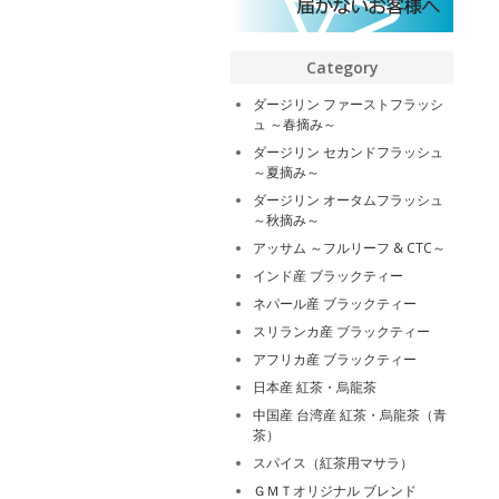
Category
ダージリン ファーストフラッシ
ュ ～春摘み～
ダージリン セカンドフラッシュ
～夏摘み～
ダージリン オータムフラッシュ
～秋摘み～
アッサム ～フルリーフ & CTC～
インド産 ブラックティー
ネパール産 ブラックティー
スリランカ産 ブラックティー
アフリカ産 ブラックティー
日本産 紅茶・烏龍茶
中国産 台湾産 紅茶・烏龍茶（青
茶）
スパイス（紅茶用マサラ）
ＧＭＴオリジナル ブレンド