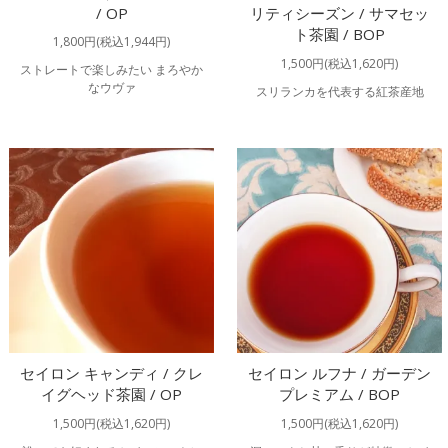
/ OP
リティシーズン / サマセッ
ト茶園 / BOP
1,800円(税込1,944円)
1,500円(税込1,620円)
ストレートで楽しみたい まろやか
なウヴァ
スリランカを代表する紅茶産地
セイロン キャンディ / クレ
セイロン ルフナ / ガーデン
イグヘッド茶園 / OP
プレミアム / BOP
1,500円(税込1,620円)
1,500円(税込1,620円)