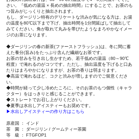
さい。『低めの湯温 × 長めの抽出時間』にすることで、お茶のも
つ旨みがじっくりと抽出されます。
もし、ダージリン特有のデリケートな渋みが気になる方は、お湯
の温度を80℃以下まで下げ、抽出時間を1分間延ばして抽出して
みてください。角が取れて丸みを帯びたようなまろやかなイメー
ジのお茶になります。
◆ダージリンの春の新茶(ファーストフラッシュ)は、冬に間に蓄
えた養分(旨み)をたっぷり含んだ繊細なお茶です。
お茶の甘みを引き出し生かすため、若干低めの湯温（80～90℃
程度）で淹れるのがコツです。ただし、抽出温度を下げると口あ
たりはまろやかになりますが、お茶の香りは弱まります。
◆高温で淹れるほど、コクと渋みが増しますのでご留意くださ
い。
◆時間が経って少し冷めたころに、そのお茶のもつ個性（キャラ
クター）をはっきりと感じることができます。
◆ストレートでお召し上がりください。
◆夏季は水出しアイスティーもお奨めです。
▶水出しアイスティーの作り方はこちら
原産国 ： インド
茶 園 ： ダージリン / グームティー茶園
等 級 ： FTGFOP1