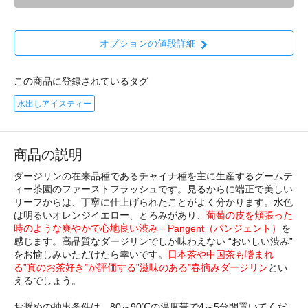
オプションの値段詳細
この商品に登録されているタグ
水出しアイスティー
商品の説明
ダージリンの在来品種であるチャイナ種を主に生産するグームテ
ィー茶園のファーストフラッシュです。見るからに端正で美しい
リーフからは、丁寧に仕上げられたことがよく分かります。水色
は明るいオレンジイエロー、とろみがあり、
葡萄の皮を頬張った
時のような爽やかで心地良い渋み＝Pangent（パンジェント）
を
感じます。高品質なダージリンでしか味わえない “おいしい渋み”
をお愉しみいただけたら幸いです。
日本茶や中国茶も嗜まれ
る”真のお茶好き”が評価する”滋味のある”春摘みダージリン
とい
えるでしょう。
お奨めの抽出条件は、80～90℃の温度帯で4～5分間置いてくだ