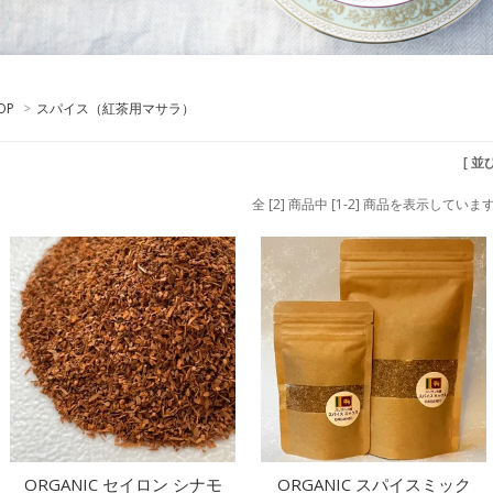
OP
>
スパイス（紅茶用マサラ）
[ 並
全 [2] 商品中 [1-2] 商品を表示していま
ORGANIC セイロン シナモ
ORGANIC スパイスミック