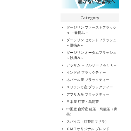
Category
ダージリン ファーストフラッシ
ュ ～春摘み～
ダージリン セカンドフラッシュ
～夏摘み～
ダージリン オータムフラッシュ
～秋摘み～
アッサム ～フルリーフ & CTC～
インド産 ブラックティー
ネパール産 ブラックティー
スリランカ産 ブラックティー
アフリカ産 ブラックティー
日本産 紅茶・烏龍茶
中国産 台湾産 紅茶・烏龍茶（青
茶）
スパイス（紅茶用マサラ）
ＧＭＴオリジナル ブレンド