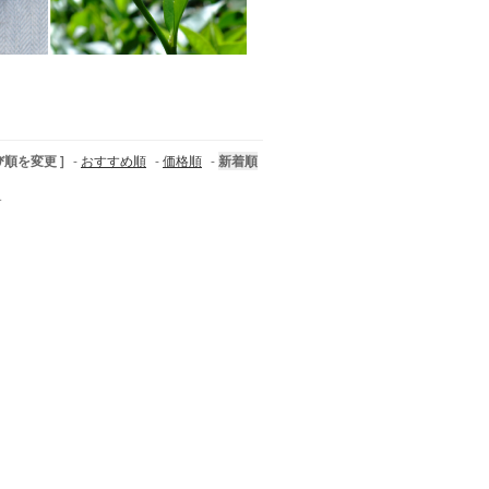
び順を変更 ]
-
おすすめ順
-
価格順
-
新着順
す