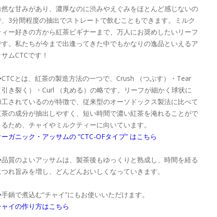
自然な甘みがあり、濃厚なのに渋みやえぐみをほとんど感じないの
で、3分間程度の抽出でストレートで飲むこともできます。ミルク
ティー好きの方から紅茶ビギナーまで、万人にお奨めしたいリーフ
です。私たちが今まで出逢ってきた中でもかなりの逸品といえるア
ッサムCTCです！
◆CTCとは、紅茶の製造方法の一つで、Crush （つぶす）・Tear
（引き裂く）・Curl （丸める）の略です。リーフが細かく球状に
加工されているのが特徴で、従来型のオーソドックス製法に比べて
紅茶の成分が抽出しやすく、短い時間で濃い紅茶を淹れることがで
きるため、チャイやミルクティーに向いています。
オーガニック・アッサムの “CTC-OFタイプ” はこちら
◆品質のよいアッサムは、製茶後もゆっくりと熟成し、時間を経る
につれ旨みを増し、どんどんおいしくなっていきます。
◆手鍋で煮込む“チャイ”にもお使いいただけます。
チャイの作り方はこちら