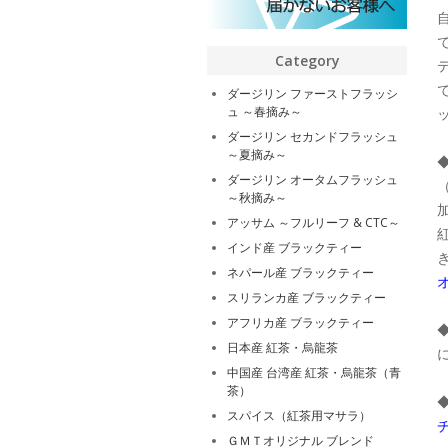
Category
ダージリン ファーストフラッシ
ュ ～春摘み～
ダージリン セカンドフラッシュ
～夏摘み～
ダージリン オータムフラッシュ
～秋摘み～
アッサム ～フルリーフ & CTC～
インド産 ブラックティー
ネパール産 ブラックティー
スリランカ産 ブラックティー
アフリカ産 ブラックティー
日本産 紅茶・烏龍茶
中国産 台湾産 紅茶・烏龍茶（青
茶）
スパイス（紅茶用マサラ）
ＧＭＴオリジナル ブレンド