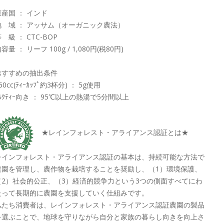
原産国 ： インド
地 域 ： アッサム（オーガニック農法）
 級 ： CTC-BOP
容量 ： リーフ 100g / 1,080円(税80円)
おすすめの抽出条件
60cc(ﾃｨｰｶｯﾌﾟ約3杯分) ： 5g使用
ﾙｸﾃｨｰ向き ： 95℃以上の熱湯で5分間以上
★レインフォレスト・アライアンス認証とは★
レインフォレスト・アライアンス認証の基本は、持続可能な方法で
農園を管理し、農作物を栽培することを奨励し、（1）環境保護、
（2）社会的公正、（3）経済的競争力という3つの側面すべてにわ
たって長期的に農園を支援していく仕組みです。
私たち消費者は、レインフォレスト・アライアンス認証農園の製品
を選ぶことで、地球を守りながら自分と家族の暮らし向きを向上さ