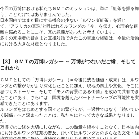
今回の万博における私たちＧＭＴのミッションは、単に「紅茶を振る舞
う」ことだけではありませんでした。
日本国内ではまだ目にする機会の少ない「ルワンダ紅茶」を通じ
て、“アフリカの真珠”と呼ばれるルワンダの「今」を伝え、心理的な距
離を縮めることにこそ、真の意義があったと考えています。
多くの来場者の皆さまと直接対話できたこの貴重な経験は、今後の活動
における大きな財産となりました。
【3】 ＧＭＴの万博レガシー ～ 万博がつないだご縁、そして
これから
ＧＭＴとしての「万博レガシー」（＝今後に残る価値・成果）は、ルワ
ンダとの繋がりがより深化したことに加え、現地の風土や文化、そこに
息づくストーリー、そして「モノの背景にある価値」を改めて共有でき
たことにあり、さらには、国境を越えたパートナーシップの可能性を実
感できたことにあります。
ルワンダをはじめとする国々との繋がりが、一過性ではなく「続いてい
く関係」へと深まったことは、私たちにとって大きな成果となりまし
た。
万博でのご縁を大切にしながら、この熱量を絶やすことなく、日本国内
におけるルワンダ紅茶の普及、ひいてはルワンダとのさらなる文化・経
済交流の促進に努め、継続的な取り組みを進めてまいります。