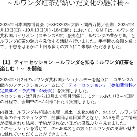
～ルワンダ紅茶が紡いだ文化の懸け橋～
2025年日本国際博覧会（EXPO2025 大阪・関西万博／会期：2025年4
月13日(日)～10月13日(月) ‐184日間）において、ＧＭＴは、ルワンダ
共和国パビリオン（コモンズ
A館）を拠点に、ルワンダの豊かな風土と
ルワンダ紅茶の魅力を発信する活動を行いました。半年間の会期を通じ
て、予想をはるかに上回る多くの方々にご来場いただきました。
【1】 ティーセッション ～ルワンダを知る！ルワンダ紅茶を
楽しむ！～ を開催
2025年7月2日のルワンダ共和国ナショナルデーを起点に、コモンズA
館内のファンクションルームにて
「ティーセッション」（参加費無料／
定員60名・予約制・45分間）
を実施しました。
本セッションは7月から10月まで毎月開催し、1クールあたり3～4日間
の日程で、会期中のべ14回にわたり実施しました。
内容は、ルワンダ共和国の地理・風土・文化の紹介、および、ルワンダ
紅茶のテイスティングで、開催日は連日満席となり、SNSを通じて情報
が拡散された結果、予約が取れないほどの盛況ぶりを見せました。
このセッションを通じて、のべ800名もの方々にルワンダの奥深い魅力
に触れていただくことができました。