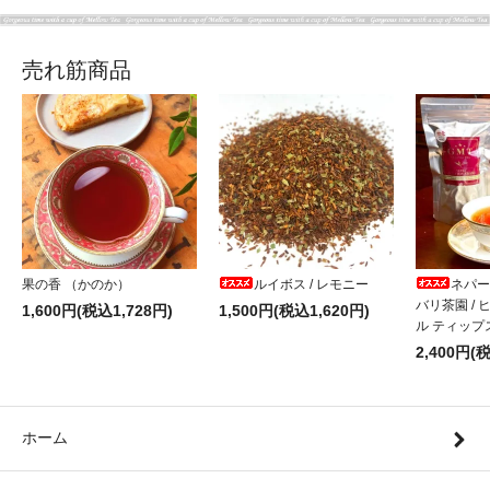
売れ筋商品
果の香 （かのか）
ルイボス / レモニー
ネパー
バリ茶園 /
1,600円(税込1,728円)
1,500円(税込1,620円)
ル ティップ
2,400円(
ホーム