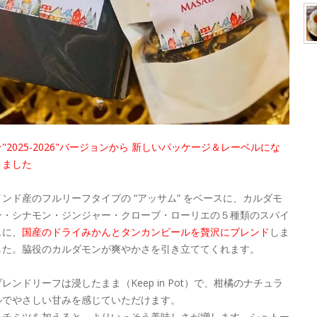
★"2025-2026"バージョンから 新しいパッケージ＆レーベルにな
りました
インド産のフルリーフタイプの “アッサム” をベースに、カルダモ
ン・シナモン・ジンジャー・クローブ・ローリエの５種類のスパイ
スに、
国産のドライみかんとタンカンピールを贅沢にブレンド
しま
した。脇役のカルダモンが爽やかさを引き立ててくれます。
ブレンドリーフは浸したまま（Keep in Pot）で、柑橘のナチュラ
ルでやさしい甘みを感じていただけます。
ハチミツを加えると、よりいっそう美味しさが増します。シュトー