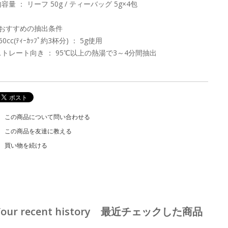
容量 ： リーフ 50g / ティーバッグ 5g×4包
■おすすめの抽出条件
60cc(ﾃｨｰｶｯﾌﾟ約3杯分) ： 5g使用
ストレート向き ： 95℃以上の熱湯で3～4分間抽出
この商品について問い合わせる
この商品を友達に教える
買い物を続ける
Your recent history 最近チェックした商品