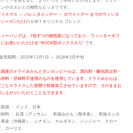
レンやカヌレとの相性もピッタリです。
クリスマス ～ バレンタインデー ～ ホワイトデー までのウィンタ
ーシーズンだけ
のＧＭＴオリジナル ブレンド。
ティーバッグは、1包ずつの個包装になっており、ウィンターギフ
トにお使いいただける “BOOK型ボックス入り”
です。
販売期間：2025年12月1日 ～ 2026年3月中旬
※国産のドライみかんとタンカンピールは、漂白剤・酸化防止剤・
保存料・甘味料不使用のものを使用しています。ドライみかんは、
皮ごとスライスした状態で乾燥加工させていますので、そのままお
召し上がりいただくこともできます。
原産国 ： インド、日本
原材料 ： 紅茶（アッサム）、乾燥みかん（熊本産）、乾燥タンカ
ン果皮（沖縄産）、シナモン、カルダモン、ジンジャー、クロー
ブ、ローリエ