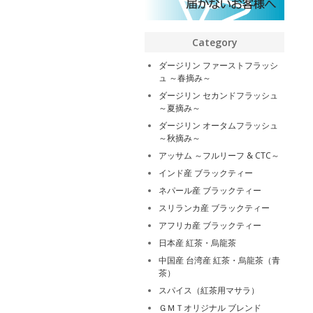
Category
ダージリン ファーストフラッシ
ュ ～春摘み～
ダージリン セカンドフラッシュ
～夏摘み～
ダージリン オータムフラッシュ
～秋摘み～
アッサム ～フルリーフ & CTC～
インド産 ブラックティー
ネパール産 ブラックティー
スリランカ産 ブラックティー
アフリカ産 ブラックティー
日本産 紅茶・烏龍茶
中国産 台湾産 紅茶・烏龍茶（青
茶）
スパイス（紅茶用マサラ）
ＧＭＴオリジナル ブレンド