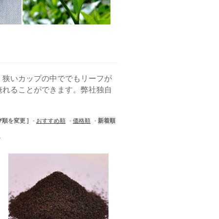
、狭いカップの中ででもリーフが
淹れることができます。弊社独自
び順を変更 ]
-
おすすめ順
-
価格順
-
新着順
す