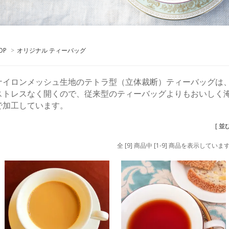
OP
>
オリジナル ティーバッグ
ナイロンメッシュ生地のテトラ型（立体裁断）ティーバッグは
ストレスなく開くので、従来型のティーバッグよりもおいしく
で加工しています。
[ 並
全 [9] 商品中 [1-9] 商品を表示していま