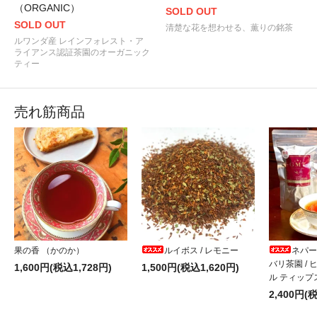
（ORGANIC）
SOLD OUT
2021.05.28
SOLD OUT
ＧＭＴ台湾ルート開設！熟した果実のような薫り。銘茶
“東方美人
清楚な花を想わせる、薫りの銘茶
た！
ルワンダ産 レインフォレスト・ア
ライアンス認証茶園のオーガニック
ティー
2021.05.03
ダージリンから春の新茶の便り。
“ファーストフラッシュ 2021 第1便
2021.03.25
売れ筋商品
甘い薫りとやさしく軽やかな味わいの国産紅茶
“香駿（こうしゅん）
2021.02.08
紅茶とのペアリングにお奨め！
“沖縄産 黒糖菓子”
が入荷しました
2021.01.01
2021年もよろしくお願いいたします。皆さまにとって 健やかで幸
“新春吉例！ＧＭＴ紅茶の福袋 2021”
好評販売中です。数に限りがあ
2020.12.30
果の香 （かのか）
ルイボス / レモニー
ネパー
“新春吉例！ＧＭＴ紅茶の福袋 2021”
の予約販売がスタートしまし
バリ茶園 /
1,600円(税込1,728円)
1,500円(税込1,620円)
ル ティップ
2020.12.12
2,400円(
アッサムの次に試したいインドの銘茶！
“ドアーズ CTC for ミルク