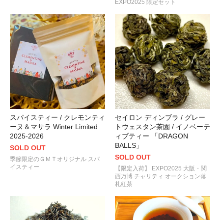
EXPO2025 限定セット
心地良い蜜香が魅力！ＧＭＴが選び抜いた国産紅茶
“ＨＡＲＵＢＥＮ
2022.06.07
ダージリンの春摘み新茶 第2便が到着。
“ファーストフラッシュ 2022
TIPPY CLONAL”
が入荷しました！
2022.05.10
ダージリンから春の新茶の便り。
“ファーストフラッシュ 2022 / ジュン
ました！
2022.04.28
“ネパール / ジュン チヤバリ茶園 / ヒマラヤン ティップス ～冬摘み～
スパイスティー / クレモンティ
セイロン ディンブラ / グレー
ーヌ＆マサラ Winter Limited
トウェスタン茶園 / イノベーテ
2022.02.26
2025-2026
ィブティー 「DRAGON
「ジャスミンティー」の正統！
“茉莉花茶 / Molihuacha （モー
BALLS」
SOLD OUT
2022.02.19
SOLD OUT
季節限定のＧＭＴオリジナル スパ
甘い薫りとやさしく軽やかな味わいの国産紅茶
“香駿（こうしゅん） 2
イスティー
【限定入荷】 EXPO2025 大阪・関
西万博 チャリティ オークション落
2022.01.21
札紅茶
ストレートで愉しむ大人のアッサム！
“アッサム / メレン茶園 / FTGF
2022.01.01