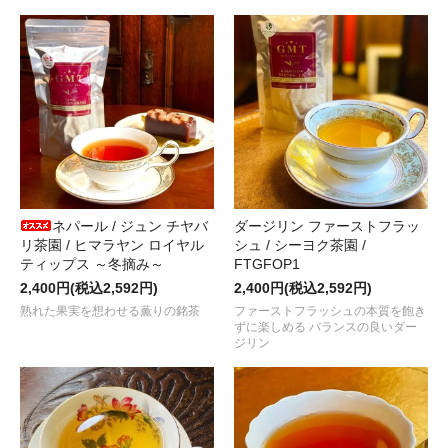
ＷＥＢショップのすべての商品は、
1月8日 (木) 以降
受付順に発送
2025.12.29
EXPO2025 チャリティーオークション落札紅茶
セイロン ディンブラ イノベーティブティー “DRAGON BALLS”
が
2025.12.26
“新春吉例！ＧＭＴ紅茶の福袋 2026”
の一般販売がスタートしまし
2025.12.19
心地良いマスカテルの香り
“ダージリン オータムフラッシュ / SEEYOK
た！
ネパール / ジュン チヤバ
ダージリン ファーストフラッ
リ茶園 / ヒマラヤン ロイヤル
シュ / シーヨク茶園 /
2025.12.12
ティップス ～冬摘み～
FTGFOP1
蜜のような香りと甘みをそなえた
“アッサム セカンドフラッシュ / HAR
2,400円(税込2,592円)
2,400円(税込2,592円)
た！
熟れた果実を想わせる薫りの銘茶
ファーストフラッシュの本質を飽き
ずに楽しめる バランスの良いダー
2025.12.01
ジリン
季節限定 ＧＭＴオリジナル
“スパイスティー / クレモンティーヌ＆マサラ ～W
しました！
2025.11.28
今年も入荷！唯一無二の国産紅茶
“果の香（かのか）2025”
が到着し