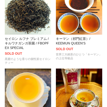
2022年もよろしくお願いいたします。皆さまにとって 健やかで幸
“新春吉例！ＧＭＴ紅茶の福袋 2022”
好評販売中です。
ＷＥＢショップのすべての商品は、
1月7日以降
受付順に発送させて
2021.12.29
“新春吉例！ＧＭＴ紅茶の福袋 2022”
のご予約販売がスタートしま
2021.12.23
熟れた果実系の甘い薫り！
“ネパール / ジュン チヤバリ茶園 / ヒマ
セイロン ルフナ プレミアム /
キーマン（祁門紅茶）/
キルワナガンガ茶園 / FBOPF
KEEMUN QUEEN'S
2021.11.05
EX SPECIAL
SOLD OUT
これぞ本物のラプサンスーチョン！
"武夷山紅茶 正山小種 / 龍眼（
SOLD OUT
世界三大銘茶のひとつ「キーマン」
の上位等級品
黒蜜のような香りの個性派セイロン
2021.10.30
ティー
“作り手の情熱 × ＧＭＴのこだわり”
が生んだ唯一無二の和紅茶
“果の
2021.10.06
蜜のような甘みをそなえた人気のアッサム！
“アッサム / モカルバリイ
しました！
2021.09.16
ダージリンの夏摘み新茶
“セカンドフラッシュ 2021 / シンゲル茶園
2021.09.03