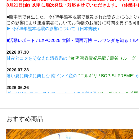
8月21日(金) 以降 に順次発送・対応させていただきます。（休業中
■熊本県で発生した、令和8年熊本地震で被災された皆さまに心より
この影響により運送業者においてお荷物のお届けに時間を要する可
▶ 令和8年熊本地震の影響について（日本郵便）
■活動レポート / EXPO2025 大阪・関西万博 ～ルワンダを知る
2026.07.30
甘みとコクをそなえた清香系の
“台湾 蜜香貴妃烏龍 / 鹿谷（ルーグ
2026.07.23
暑い夏に爽快に楽しむ 南インド産の
“ニルギリ / BOP-SUPREME”
が
2026.06.26
ダージリン ファーストフラッシュ 2026 第3便
“ジッダパハール茶園 / F
した！
2026.06.12
ミルクティーでも楽しめる！ＧＭＴオリジナルのヌワラエリヤ
“ペド
おすすめ商品
した！
2026.05.26