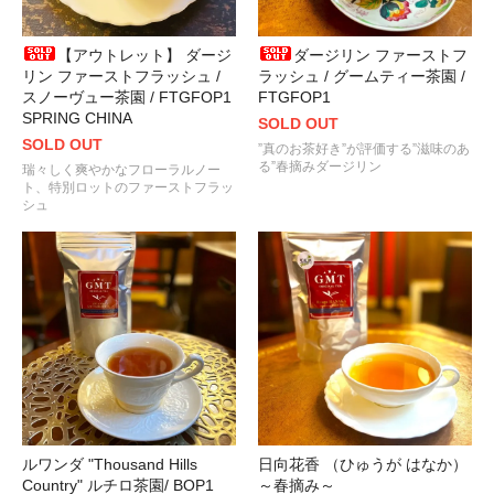
スリランカを代表する紅茶
“セイロン ディンブラ”
が入荷しました
2021.08.14
【アウトレット】 ダージ
ダージリン ファーストフ
上品で爽やかな余韻の
“ダージリン アリヤ茶園 ダイアモンド”
が入
リン ファーストフラッシュ /
ラッシュ / グームティー茶園 /
スノーヴュー茶園 / FTGFOP1
FTGFOP1
2021.08.07
SPRING CHINA
SOLD OUT
花香をそなえたスパイシーな印象の烏龍茶（青茶）
“奇蘭 QILAN”
が
SOLD OUT
”真のお茶好き”が評価する”滋味のあ
る”春摘みダージリン
瑞々しく爽やかなフローラルノー
2021.07.23
ト、特別ロットのファーストフラッ
「東京 2020 オリンピック・パラリンピック競技大会」の開催に
シュ
イト
2021.07.17
凛とした清涼感！ＧＭＴが選び抜いた国産紅茶
“ＨＡＲＵＢＥＮＩ（
2021.07.01
お待たせしました！ＧＭＴで人気の国産紅茶
“日向花香（ひゅうがはな
2021.06.20
紅茶に含まれるカテキン類が 新型コロナウイルスの不活化に効果が
2021.06.11
ルワンダ "Thousand Hills
日向花香 （ひゅうが はなか）
“ダージリン ファーストフラッシュ 2021 第2便”
が入荷しました！
Country" ルチロ茶園/ BOP1
～春摘み～