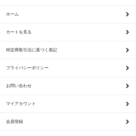
2020.11.14
“作り手の情熱 × ＧＭＴのこだわり”
が生んだ唯一無二の和紅茶
“果
ホーム
2020.10.21
これぞマスカテル！ダージリンの夏摘み新茶
“セカンドフラッシュ 20
カートを見る
2020.09.26
最高峰のアッサムティー！
“アッサム セカンドフラッシュ ハルマリ
特定商取引法に基づく表記
2020.08.27
早くも入荷！ダージリンの夏摘み新茶
“セカンドフラッシュ 2020”
プライバシーポリシー
【夏季休業のお知らせ】
誠に勝手ながら 下記の期間は受注・出荷業務をお休みさせていただ
夏季休業：2020年8月16日(日) ～ 8月20日(木)
お問い合わせ
2020.07.17
ダージリンから新茶の便り。
“ファーストフラッシュ 2020 第2便”
が
マイアカウント
2020.07.10
お待たせしました！ＧＭＴで大人気の国産紅茶
“日向花香（ひゅうが
会員登録
2020.06.25
凛とした清涼感！ＧＭＴが選び抜いた国産紅茶
“ＨＡＲＵＢＥＮＩ（