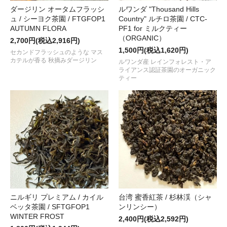
2025.06.27
ダージリン オータムフラッシ
ルワンダ "Thousand Hills
暑い夏にさっぱりと楽しむ 南インドの銘茶
“ニルギリ / BOP-SUPRE
ュ / シーヨク茶園 / FTGFOP1
Country" ルチロ茶園 / CTC-
AUTUMN FLORA
PF1 for ミルクティー
2025.06.16
（ORGANIC）
2,700円(税込2,916円)
ダージリン ファーストフラッシュ 2025 第4便
“シーヨク茶園 / FTG
1,500円(税込1,620円)
セカンドフラッシュのような マス
カテルが香る 秋摘みダージリン
ルワンダ産 レインフォレスト・ア
2025.06.06
ライアンス認証茶園のオーガニック
ダージリン ファーストフラッシュ 2025 第3便
“サングマ茶園 / FTGF
ティー
2025.05.12
ダージリン ファーストフラッシュ 2025 第2便
“アリヤ茶園 / FTGFOP
2025.05.05
人気の個性派セイロンティー
“ルフナ プレミアム / キルワナガンガ茶園 /
荷しました！
2025.04.28
ダージリンから新茶の便り。ファーストフラッシュ 2025 第1便
“ス
QUEEN”
が入荷しました！
ニルギリ プレミアム / カイル
台湾 蜜香紅茶 / 杉林渓（シャ
2025.03.28
ベッタ茶園 / SFTGFOP1
ンリンシー）
青々しくハーバルな印象の
“ニルギリ プレミアム / カイルベッタ茶園 
WINTER FROST
しました！
2,400円(税込2,592円)