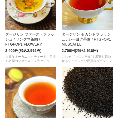
2025.10.28
ＧＭＴで人気の国産紅茶
“ＡＹＡＫＡ（あやか）2025”
が入荷しまし
2024.10.24
中国茶にも使える小振りの白磁器
“有田焼 テイスティングカップ / 60
ダージリン ファーストフラッ
ダージリン セカンドフラッシ
2025.09.29
シュ / サングマ茶園 /
ュ / シーヨク茶園 / FTGFOP1
最古級の茶産地、滋賀・朝宮産の国産紅茶
“天宮月露 2025”
が入荷
FTGFOP1 FLOWERY
MUSCATEL
2,400円(税込2,592円)
2025.09.01
2,700円(税込2,916円)
夏摘みダージリン
“セカンドフラッシュ 2025 / SEEYOK茶園 / FTGF
上質なオーガニックティーを生産す
これぞ ゛マスカテル“！果実を想わ
る名園のファーストフラッシュ
せるジューシーな夏摘みダージリン
2025.08.01
人気の国産紅茶
“日向花香 （ひゅうが はなか） 2025 ～春摘み～”
が
2025.07.25
2025年に入荷した 春摘みダージリン 4種 を飲み比べ！
“ダージリン ファーストフラッシュ 2025 / 4茶園コンプリートセット
2025.07.01
EXPO2025 でのイベント開催を記念して、
“ルワンダ / ルチロ茶園 BOP1 & CTC-PF1 / EXPO2025 限定セット”