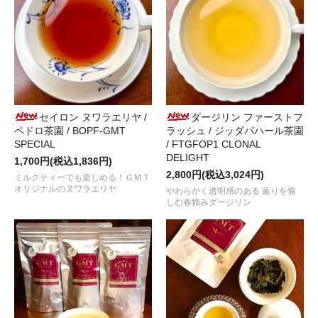
冬季限定 ＧＭＴオリジナル
“スパイスティー / クレモンティーヌ＆マサラ ～W
しました！
2024.11.23
カルダモンが爽やかに香る！ＧＭＴオリジナル
“スパイスティー / 
ました！
2024.10.29
ゴールデンティップを多分に含む
“アッサム セカンドフラッシュ / ダ
セイロン ヌワラエリヤ /
ダージリン ファーストフ
た！
ペドロ茶園 / BOPF-GMT
ラッシュ / ジッダパハール茶園
SPECIAL
/ FTGFOP1 CLONAL
2024.10.25
DELIGHT
1,700円(税込1,836円)
香気と甘みの余韻が心地良い国産紅茶
“近江香駿 （おうみ こうしゅん
2,800円(税込3,024円)
ミルクティーでも楽しめる！ＧＭＴ
オリジナルのヌワラエリヤ
やわらかく透明感のある 薫りを愉
2024.10.04
しむ春摘みダージリン
福建省・福州産、“ジャスミンティー”の正統！
“茉莉花茶 / Molih
た！
2024.09.20
ＧＭＴで人気の国産紅茶
“ＡＹＡＫＡ（あやか）2024”
が入荷しまし
2024.09.10
飲みやすく気軽に楽しめるブレンド ダージリン
“シーズン プレミアム 