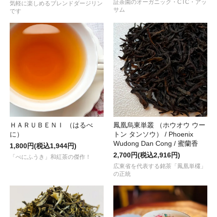
証茶園のオーガニック・CTC・アッ
気軽に楽しめるブレンドダージリン
サム
です
2023.04.01
南インド・ニルギリの冬の銘茶
“ニルギリ プレミアム / カイルベッタ
荷しました！
2023.03.17
まろやかな熟果香を感じる
“ネパール / ジュン チヤバリ茶園 / ヒ
荷しました！
2023.02.13
“作り手の情熱 × ＧＭＴのこだわり”
が生んだ唯一無二の国産紅茶
“
2023.01.30
やさしく甘い薫りの実力派の国産紅茶
“紅つむぎ 2022”
が入荷しま
ＨＡＲＵＢＥＮＩ （はるべ
鳳凰烏東単叢 （ホウオウ ウー
に）
トン タンソウ） / Phoenix
2023.01.21
Wudong Dan Cong / 蜜蘭香
1,800円(税込1,944円)
爽やかな香りのセイロン シナモンを使用した
“スパイスティー / シ
2,700円(税込2,916円)
「べにふうき」和紅茶の傑作！
広東省を代表する銘茶「鳳凰単欉」
2023.01.01
の正統
2023年もよろしくお願いいたします。皆さまにとって 健やかで幸
“新春吉例！ＧＭＴ紅茶の福袋 2023”
好評販売中です。
ＷＥＢショップのすべての商品は、
1月7日 (土曜) 以降
受付順に発
2022.12.27