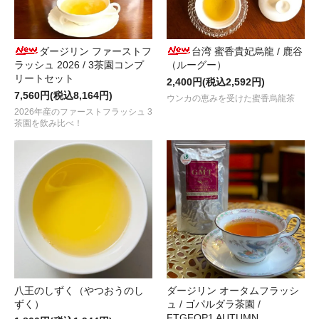
2024.08.23
夏摘みダージリン
“セカンドフラッシュ 2024 / シーヨク茶園 / FTGFO
2024.08.13
ダージリン ファーストフ
台湾 蜜香貴妃烏龍 / 鹿谷
ラッシュ 2026 / 3茶園コンプ
最古級の茶産地、滋賀・朝宮産の国産紅茶
（ルーグー）
“天宮月露 2024 ～春摘み
リートセット
2,400円(税込2,592円)
2024.07.10
7,560円(税込8,164円)
ウンカの恵みを受けた蜜香烏龍茶
ダージリン ファーストフラッシュ 2024 第4便
“シーヨク茶園 / FTG
2026年産のファーストフラッシュ 3
茶園を飲み比べ！
2024.06.21
ＧＭＴで人気の国産紅茶
“日向花香 （ひゅうが はなか） 2024 ～春
2024.06.14
ダージリン ファーストフラッシュ 2024 第3便
“サマビオン茶園 / RA
2024.05.10
ダージリン ファーストフラッシュ 2024 第2便
“グームティー茶園 / F
2024.05.01
南インドの銘茶！ベストシーズンの
“ニルギリ / カイルベッタ茶園 / B
八王のしずく（やつおうのし
ダージリン オータムフラッシ
2024.04.17
ずく）
ュ / ゴパルダラ茶園 /
ダージリンから新茶の便り。ファーストフラッシュ 2024 第1便
“ス
FTGFOP1 AUTUMN