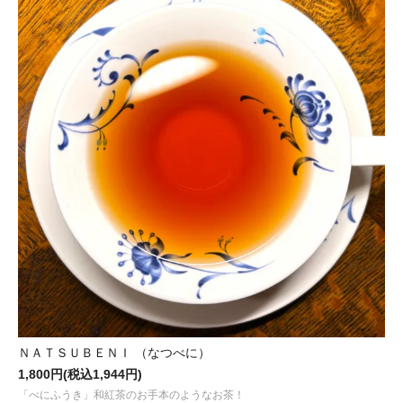
ダージリン ファーストフラッシュ 2026 第2便
“アリヤ茶園 / FTGFO
2026.05.08
ダージリンから新茶の便り。ファーストフラッシュ 2026 第1便
“マ
ました！
2026.04.14
まろやかな熟果香を感じる
“ネパール / ジュン チヤバリ茶園 / ヒ
た！
2026.03.27
青々しくハーバルな印象の
“ニルギリ プレミアム / カイルベッタ茶園 / 
した！
2026.03.20
EXPO2025 大阪・関西万博でご紹介したルワンダ紅茶のミルクテ
ました！
2026.01.29
春摘みダージリンや台湾烏龍茶を彷彿とさせる国産紅茶
“八王のしず
ＮＡＴＳＵＢＥＮＩ （なつべに）
2026.01.01
1,800円(税込1,944円)
2026年もよろしくお願いいたします。皆さまにとって 健やかで幸
「べにふうき」和紅茶のお手本のようなお茶！
“新春吉例！ＧＭＴ紅茶の福袋 2026”
好評販売中です。