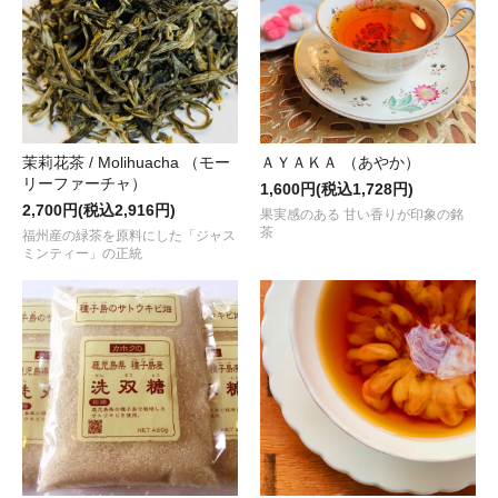
“新春吉例！ＧＭＴ紅茶の福袋 2023”
の先行予約販売がスタートし
2022.12.22
まろやかでやさしい印象の
“ダージリン オータムフラッシュ / シーヨ
入荷しました！
2022.12.09
茉莉花茶 / Molihuacha （モー
ＡＹＡＫＡ （あやか）
冬季限定 ＧＭＴオリジナル
“スパイスティー / クレモンティーヌ＆マサラ ～
リーファーチャ）
した！
1,600円(税込1,728円)
2,700円(税込2,916円)
果実感のある 甘い香りが印象の銘
2022.12.02
茶
福州産の緑茶を原料にした「ジャス
カルダモンが爽やかに香る！ＧＭＴオリジナル
“スパイスティー / 
ミンティー」の正統
た！
2022.11.18
芳醇な甘さとコクをそなえた人気の紅茶
“アッサム セカンドフラッシュ
しました！
2022.11.11
ハチミツのような甘い香りのやさしいハーブティー
“ハニーブッシュ
ーロットが入荷しました！
2022.10.17