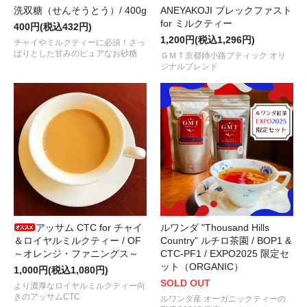
秋冬の定番 「チャイ」には欠かせない
“ORGANIC スパイスミックス 
洗双糖（せんそうとう）/ 400g
ANEYAKOJI ブレックファスト
た！
for ミルクティー
400円(税込432円)
1,200円(税込1,296円)
チャイやミルクティーに必須！さっ
2022.10.01
ぱりとした甘みのピュアなお砂糖
広東省・烏崠山から、銘茶
“鳳凰烏崠単欉 / Phoenix Wudong Dan C
ＧＭＴ京都姉小路ブティック オリ
ジナルブレンド
2022.09.14
甘い薫りとやさしく軽やかな味わいの国産紅茶
“香駿（こうしゅん） 2
2022.09.07
熟れた果実系の甘い薫り！
“ネパール / ジュン チヤバリ茶園 / ヒ
荷しました！
2022.08.17
夏摘みダージリンの正統派
“セカンドフラッシュ 2022 / キャッスルトン茶
着しました！
2022.07.25
アッサム CTC for チャイ
ルワンダ "Thousand Hills
最古級の茶産地、滋賀・朝宮産の国産紅茶
“天宮月露 2022”
が入荷
＆ロイヤルミルクティー / OF
Country" ルチロ茶園 / BOP1 &
～オレンジ・ファニングス～
CTC-PF1 / EXPO2025 限定セ
2022.06.21
ット（ORGANIC）
1,000円(税込1,080円)
ＧＭＴでは定番のオールラウンダー紅茶
“セイロン キャンディ / クレ
SOLD OUT
より濃厚なロイヤルミルクティー向
きのアッサムCTC
ルワンダ産 オーガニックティーの
2022.06.17