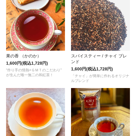
2023.12.19
ゴールデンティップが美しい
“アッサム セカンドフラッシュ / ドゥーム
2023.12.15
世界3大銘茶のひとつ、2023年産の
“キーマン（祁門紅茶）/ KEEMUN
2023.12.01
冬季限定 ＧＭＴオリジナル
“スパイスティー / クレモンティーヌ＆マサラ ～
した！
果の香 （かのか）
スパイスティー / チャイ ブレ
2023.11.24
ンド
1,600円(税込1,728円)
国内初登場！チャイにも使える
“ニルギリ CTC for ストレート＆
1,600円(税込1,728円)
“作り手の情熱×ＧＭＴのこだわり”
が生んだ唯一無二の和紅茶！
「チャイ」が簡単に作れるオリジナ
2023.11.17
ルブレンド
京都 姉小路ブティック 5周年記念ブレンド
“パスト スリー オ’クロック fo
した！
2023.10.31
国産紅茶グランプリ2023 準グランプリ受賞茶！
“近江香駿 （おうみ
2023.09.27
ピュア チャイナの夏摘みダージリン
“セカンドフラッシュ 2023 / プ
着しました！