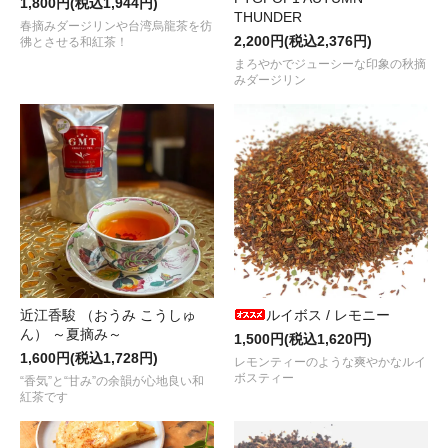
1,800円(税込1,944円)
が入荷しました！
THUNDER
春摘みダージリンや台湾烏龍茶を彷
2,200円(税込2,376円)
2024.04.05
彿とさせる和紅茶！
個性派セイロンティー
“セイロン ルフナ プレミアム / キルワナガンガ茶園 /
まろやかでジューシーな印象の秋摘
ました！
みダージリン
2024.03.09
2024年 インドからの初荷！
“ニルギリ プレミアム / カイルベッタ茶園 
2024.02.15
お待たせしました！人気の国産紅茶
“果の香 2023”
が入荷しました
2024.01.01
2024年もよろしくお願いいたします。皆さまにとって 健やかで幸
“新春吉例！ＧＭＴ紅茶の福袋 2024”
好評販売中です。
ＷＥＢショップのすべての商品は、
1月8日 (月) 以降
受付順に発送
近江香駿 （おうみ こうしゅ
ルイボス / レモニー
2022.12.28
ん） ～夏摘み～
1,500円(税込1,620円)
“新春吉例！ＧＭＴ紅茶の福袋 2024”
の一般販売がスタートしまし
1,600円(税込1,728円)
レモンティーのような爽やかなルイ
ボスティー
“香気”と“甘み”の余韻が心地良い和
2023.12.24
紅茶です
花のような芳醇な香りの
“ダージリン オータムフラッシュ / セリンボン茶園
荷しました！