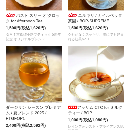
2023.09.11
心地良い蜜香が魅力！ＧＭＴが選び抜いた国産紅茶
“ＨＡＲＵＢＥＮ
パスト スリー オ’クロッ
ニルギリ / カイルベッタ
ク for Afternoon Tea
茶園 / BOP-SUPREME
2022.08.29
1,500円(税込1,620円)
夏摘みダージリン
“セカンドフラッシュ 2023 / セリンボン茶園 / FTG
1,500円(税込1,620円)
ＧＭＴ京都姉小路ブティック 5周年
クセがなくスッキリ、誰にでも好ま
2022.07.28
記念 オリジナルブレンド
れる紅茶No.1
最古級の茶産地、滋賀・朝宮産の国産紅茶
“天宮月露 2023 ～春摘み
2023.07.01
お待たせしました！ＧＭＴで人気の国産紅茶
“日向花香 （ひゅうが 
2023.06.09
ダージリン ファーストフラッシュ 2023 第2便 / 2茶園
“キャッスルトン茶
ングマ茶園 / FTGFOP1 FLOWERY”
が入荷しました！
2023.05.27
個性派セイロンティー
“セイロン ルフナ プレミアム / キルワナガンガ茶園 
た！
ダージリン シーズン プレミア
アッサム CTC for ミルク
ム / 夏ブレンド 2025 /
ティー / BOP
2023.04.20
FTGFOP1
1,000円(税込1,080円)
ダージリンから春の新茶の便り。ファーストフラッシュ 2023 第1
2,400円(税込2,592円)
レインフォレスト・アライアンス認
入荷しました！